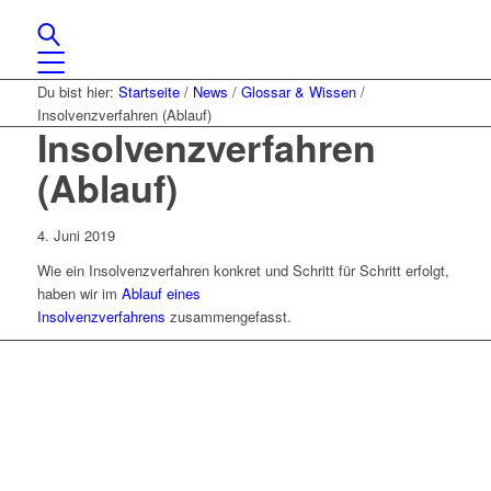
Du bist hier:
Startseite
/
News
/
Glossar & Wissen
/
Insolvenzverfahren (Ablauf)
Insolvenzverfahren
(Ablauf)
4. Juni 2019
Wie ein Insolvenzverfahren konkret und Schritt für Schritt erfolgt,
haben wir im
Ablauf eines
Insolvenzverfahrens
zusammengefasst.
Lassen Sie uns gemeinsam
den ersten Schritt gehen.
Sie haben Fragen zu unserer Kanzlei oder unseren Leistungen?
Schreiben Sie uns gerne eine Nachricht und kommen Sie mit uns