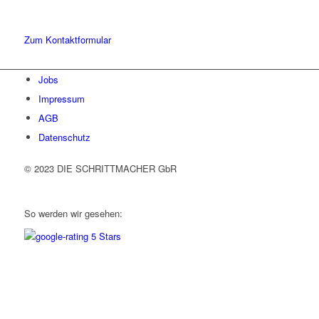
Schreiben Sie uns gerne eine Nachricht und kommen Sie mit uns
ins Gespräch. Wir freuen uns!
Zum Kontaktformular
Jobs
Impressum
AGB
Datenschutz
© 2023 DIE SCHRITTMACHER GbR
So werden wir gesehen: