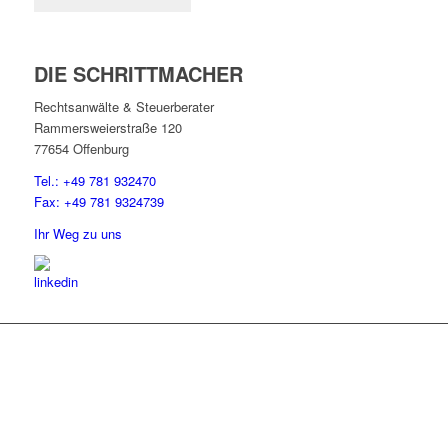
DIE SCHRITTMACHER
Rechtsanwälte & Steuerberater
Rammersweierstraße 120
77654 Offenburg
Tel.: +49 781 932470
Fax: +49 781 9324739
Ihr Weg zu uns
Lassen Sie uns gemeinsam
den ersten Schritt gehen.
Sie haben Fragen zu unserer Kanzlei oder unseren Leistungen?