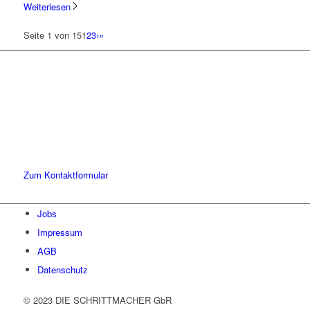
Weiterlesen
Seite 1 von 15
1
2
3
›
»
Lassen Sie uns gemeinsam
den ersten Schritt gehen.
Sie haben Fragen zu unserer Kanzlei oder unseren Leistungen?
Schreiben Sie uns gerne eine Nachricht und kommen Sie mit uns
ins Gespräch. Wir freuen uns!
Zum Kontaktformular
Jobs
Impressum
AGB
Datenschutz
© 2023 DIE SCHRITTMACHER GbR