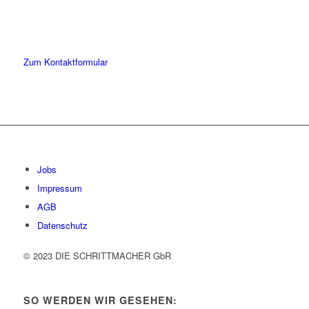
Sie haben Fragen zu unserer Kanzlei oder unseren Leistungen?
Schreiben Sie uns gerne eine Nachricht und kommen Sie mit uns
ins Gespräch. Wir freuen uns!
Zum Kontaktformular
Jobs
Impressum
AGB
Datenschutz
© 2023 DIE SCHRITTMACHER GbR
SO WERDEN WIR GESEHEN: