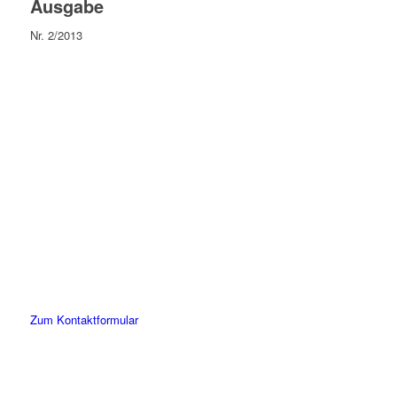
Ausgabe
Nr. 2/2013
Lassen Sie uns gemeinsam
den ersten Schritt gehen.
Sie haben Fragen zu unserer Kanzlei oder unseren Leistungen?
Schreiben Sie uns gerne eine Nachricht und kommen Sie mit uns
ins Gespräch. Wir freuen uns!
Zum Kontaktformular