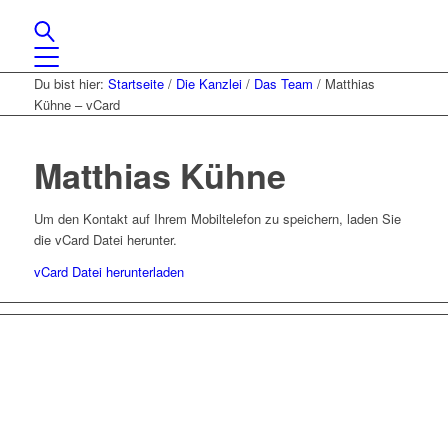
Du bist hier:
Startseite
/
Die Kanzlei
/
Das Team
/
Matthias
Kühne – vCard
Matthias Kühne
Um den Kontakt auf Ihrem Mobiltelefon zu speichern, laden Sie
die vCard Datei herunter.
vCard Datei herunterladen
Lassen Sie uns gemeinsam
den ersten Schritt gehen.
Sie haben Fragen zu unserer Kanzlei oder unseren Leistungen?
Schreiben Sie uns gerne eine Nachricht und kommen Sie mit uns