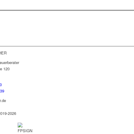
lei oder unseren Leistungen?
hricht und kommen Sie mit uns ins
HER
euerberater
e 120
0
739
r.de