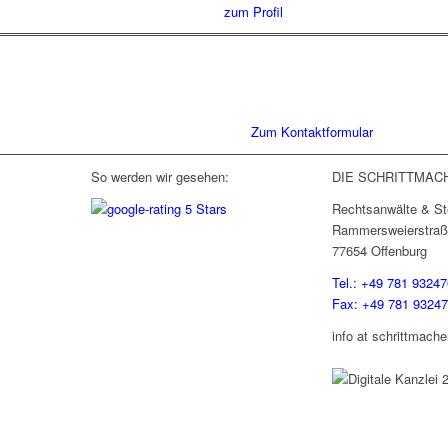
zum Profil
Sie haben Fragen zu unserer Kanz
Schreiben Sie uns gerne eine Nac
Gespräch. Wir freuen uns!
Zum Kontaktformular
So werden wir gesehen:
DIE SCHRITTMAC
Rechtsanwälte & St
Rammersweierstraß
77654 Offenburg
Tel.: +49 781 93247
Fax: +49 781 9324
info at schrittmache