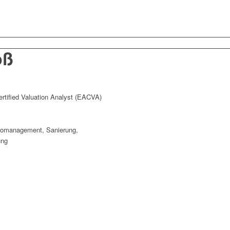
oß
Certified Valuation Analyst (EACVA)
sikomanagement, Sanierung,
ung