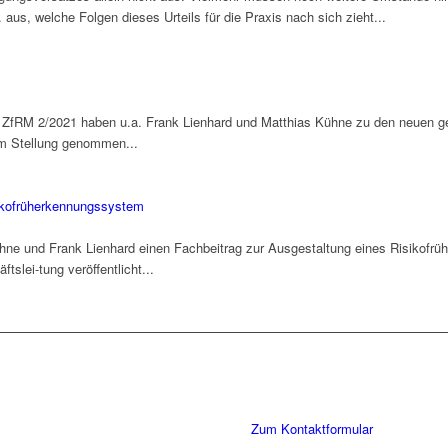
aus, welche Folgen dieses Urteils für die Praxis nach sich zieht...
nt ZfRM 2/2021 haben u.a. Frank Lienhard und Matthias Kühne zu den neuen g
em Stellung genommen...
ikofrüherkennungssystem
hne und Frank Lienhard einen Fachbeitrag zur Ausgestaltung eines Risikof
tslei-tung veröffentlicht...
Sie haben Fragen zu unserer Kanz
Schreiben Sie uns gerne eine Nac
Gespräch. Wir freuen uns!
Zum Kontaktformular