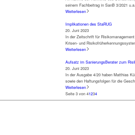
seinem Fachbeitrag in SanB 3/2021 u.a. 
Weiterlesen
Implikationen des StaRUG
20. Juni 2023
In der Zeitschrift für Risikomanageme
Krisen- und Risikofrüherkennungssyst
Weiterlesen
Aufsatz im SanierungsBerater zum Ris
20. Juni 2023
In der Ausgabe 4/20 haben Matthias Kü
sowie den Haftungsfolgen für die Geschäf
Weiterlesen
Seite 3 von 4
1
2
3
4
Lassen Sie uns gemeinsam
den ersten Schritt gehen.