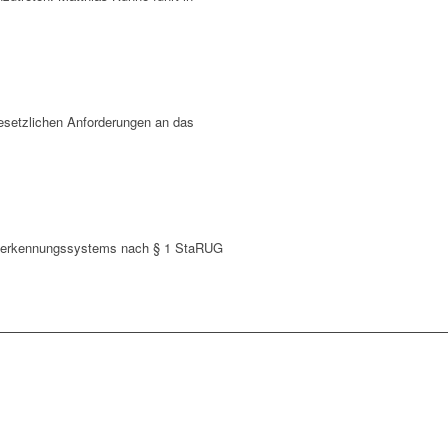
esetzlichen Anforderungen an das
rüherkennungssystems nach § 1 StaRUG
lei oder unseren Leistungen?
hricht und kommen Sie mit uns ins