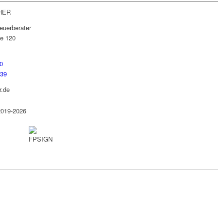
HER
euerberater
e 120
0
739
r.de