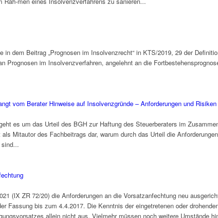
m Rah-men eines Insolvenzverfahrens zu sanieren...
e in dem Beitrag „Prognosen im Insolvenzrecht“ in KTS/2019, 29 der Definitio
 an Prognosen im Insolvenzverfahren, angelehnt an die Fortbestehensprognose 
angt vom Berater Hinweise auf Insolvenzgründe – Anforderungen und Risiken
ht es um das Urteil des BGH zur Haftung des Steuerberaters im Zusammen
 als Mitautor des Fachbeitrags dar, warum durch das Urteil die Anforderungen
sind...
fechtung
21 (IX ZR 72/20) die Anforderungen an die Vorsatzanfechtung neu ausgerichtet.
er Fassung bis zum 4.4.2017. Die Kenntnis der eingetretenen oder drohenden 
ungsvorsatzes allein nicht aus. Vielmehr müssen noch weitere Umstände hinz