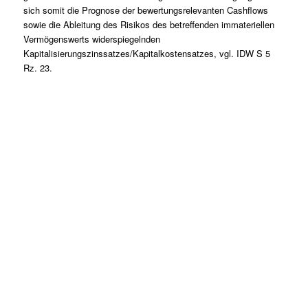
sich somit die Prognose der bewertungsrelevanten Cashflows
sowie die Ableitung des Risikos des betreffenden immateriellen
Vermögenswerts widerspiegelnden
Kapitalisierungszinssatzes/Kapitalkostensatzes, vgl. IDW S 5
Rz. 23.
Lassen Sie uns gemeinsam
den ersten Schritt gehen.
Sie haben Fragen zu unserer Kanzlei oder unseren Leistungen?
Schreiben Sie uns gerne eine Nachricht und kommen Sie mit uns
ins Gespräch. Wir freuen uns!