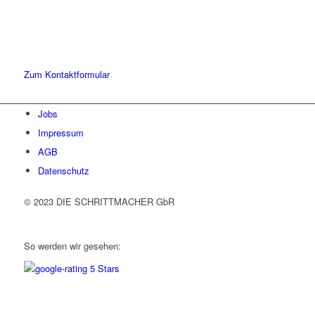
Sie haben Fragen zu unserer Kanzlei oder unseren Leistungen?
Schreiben Sie uns gerne eine Nachricht und kommen Sie mit uns
ins Gespräch. Wir freuen uns!
Zum Kontaktformular
Jobs
Impressum
AGB
Datenschutz
© 2023 DIE SCHRITTMACHER GbR
So werden wir gesehen: