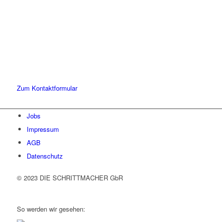
Lassen Sie uns gemeinsam
den ersten Schritt gehen.
Sie haben Fragen zu unserer Kanzlei oder unseren Leistungen?
Schreiben Sie uns gerne eine Nachricht und kommen Sie mit uns
ins Gespräch. Wir freuen uns!
Zum Kontaktformular
Jobs
Impressum
AGB
Datenschutz
© 2023 DIE SCHRITTMACHER GbR
So werden wir gesehen: