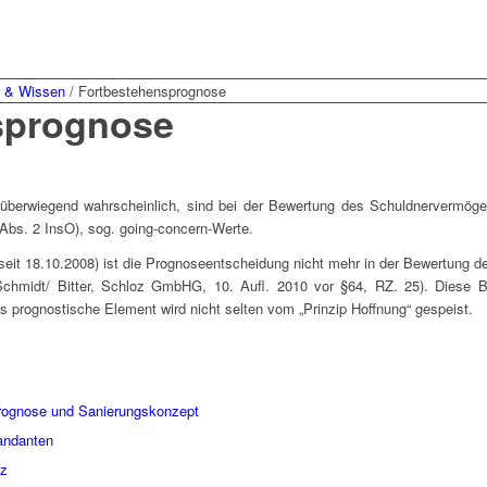
r & Wissen
/
Fortbestehensprognose
sprognose
überwiegend wahrscheinlich, sind bei der Bewertung des Schuldnervermöge
 Abs. 2 InsO), sog. going-concern-Werte.
eit 18.10.2008) ist die Prognoseentscheidung nicht mehr in der Bewertung der
Schmidt/ Bitter, Schloz GmbHG, 10. Aufl. 2010 vor §64, RZ. 25). Diese Be
s prognostische Element wird nicht selten vom „Prinzip Hoffnung“ gespeist.
prognose und Sanierungskonzept
andanten
nz