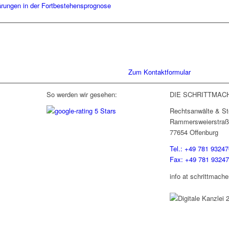
ärungen in der Fortbestehensprognose
Sie haben Fragen zu unserer Kanz
Schreiben Sie uns gerne eine Nac
Gespräch. Wir freuen uns!
Zum Kontaktformular
So werden wir gesehen:
DIE SCHRITTMAC
Rechtsanwälte & St
Rammersweierstraß
77654 Offenburg
Tel.: +49 781 93247
Fax: +49 781 9324
info at schrittmache