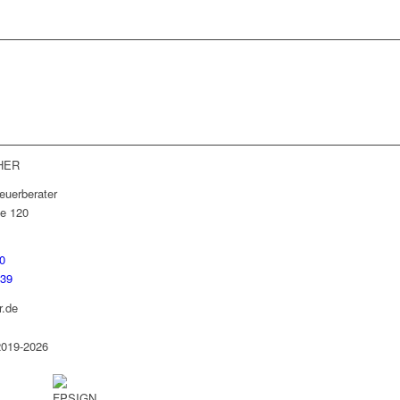
lei oder unseren Leistungen?
hricht und kommen Sie mit uns ins
HER
euerberater
e 120
0
739
r.de