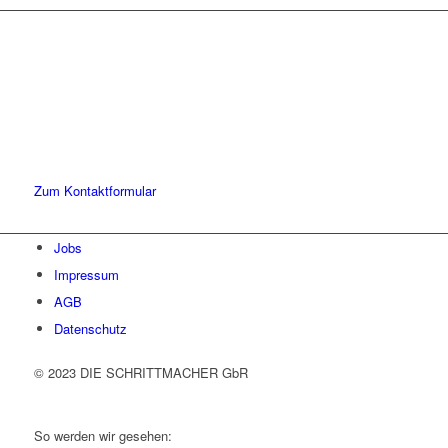
Lassen Sie uns gemeinsam
den ersten Schritt gehen.
Sie haben Fragen zu unserer Kanzlei oder unseren Leistungen?
Schreiben Sie uns gerne eine Nachricht und kommen Sie mit uns
ins Gespräch. Wir freuen uns!
Zum Kontaktformular
Jobs
Impressum
AGB
Datenschutz
© 2023 DIE SCHRITTMACHER GbR
So werden wir gesehen: