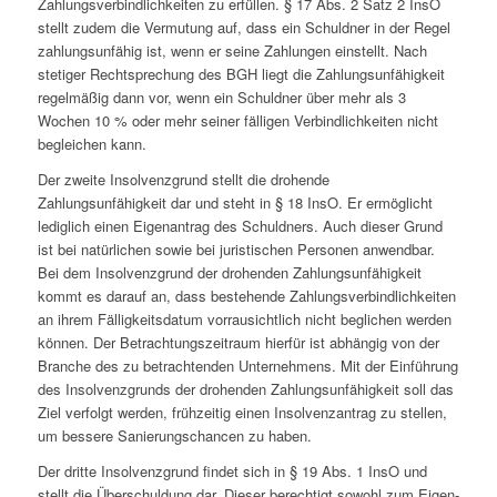
Zahlungsverbindlichkeiten zu erfüllen. § 17 Abs. 2 Satz 2 InsO
stellt zudem die Vermutung auf, dass ein Schuldner in der Regel
zahlungsunfähig ist, wenn er seine Zahlungen einstellt. Nach
stetiger Rechtsprechung des BGH liegt die Zahlungsunfähigkeit
regelmäßig dann vor, wenn ein Schuldner über mehr als 3
Wochen 10 % oder mehr seiner fälligen Verbindlichkeiten nicht
begleichen kann.
Der zweite Insolvenzgrund stellt die drohende
Zahlungsunfähigkeit dar und steht in § 18 InsO. Er ermöglicht
lediglich einen Eigenantrag des Schuldners. Auch dieser Grund
ist bei natürlichen sowie bei juristischen Personen anwendbar.
Bei dem Insolvenzgrund der drohenden Zahlungsunfähigkeit
kommt es darauf an, dass bestehende Zahlungsverbindlichkeiten
an ihrem Fälligkeitsdatum vorrausichtlich nicht beglichen werden
können. Der Betrachtungszeitraum hierfür ist abhängig von der
Branche des zu betrachtenden Unternehmens. Mit der Einführung
des Insolvenzgrunds der drohenden Zahlungsunfähigkeit soll das
Ziel verfolgt werden, frühzeitig einen Insolvenzantrag zu stellen,
um bessere Sanierungschancen zu haben.
Der dritte Insolvenzgrund findet sich in § 19 Abs. 1 InsO und
stellt die Überschuldung dar. Dieser berechtigt sowohl zum Eigen-