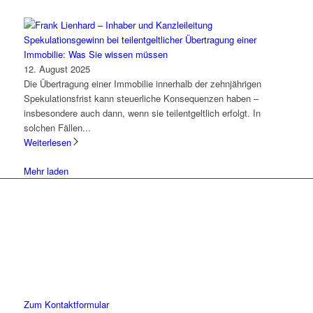
Spekulationsgewinn bei teilentgeltlicher Übertragung einer
Immobilie: Was Sie wissen müssen
12. August 2025
Die Übertragung einer Immobilie innerhalb der zehnjährigen
Spekulationsfrist kann steuerliche Konsequenzen haben –
insbesondere auch dann, wenn sie teilentgeltlich erfolgt. In
solchen Fällen...
Weiterlesen
Mehr laden
Lassen Sie uns gemeinsam
den ersten Schritt gehen.
Sie haben Fragen zu unserer Kanzlei oder unseren Leistungen?
Schreiben Sie uns gerne eine Nachricht und kommen Sie mit uns
ins Gespräch. Wir freuen uns!
Zum Kontaktformular