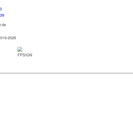
0
739
r.de