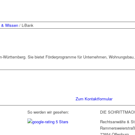
r & Wissen
/
L-Bank
en-Württemberg. Sie bietet Förderprogramme für Unternehmen, Wohnungsbau,
Sie haben Fragen zu unserer Kanz
Schreiben Sie uns gerne eine Nac
Gespräch. Wir freuen uns!
Zum Kontaktformular
So werden wir gesehen:
DIE SCHRITTMAC
Rechtsanwälte & St
Rammersweierstraß
77654 Offenburg