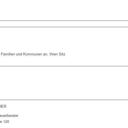
 Familien und Kommunen an. Ihren Sitz
lei oder unseren Leistungen?
hricht und kommen Sie mit uns ins
HER
euerberater
e 120