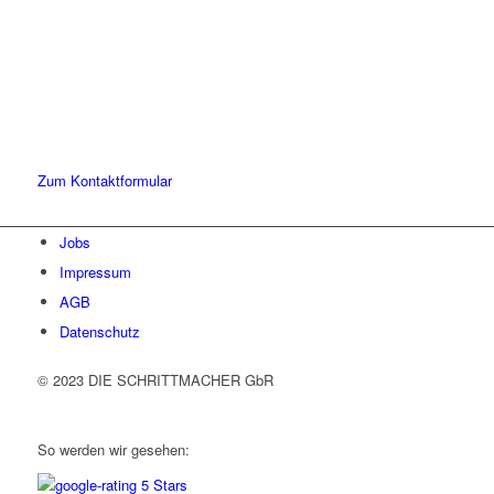
Lassen Sie uns gemeinsam
den ersten Schritt gehen.
Sie haben Fragen zu unserer Kanzlei oder unseren Leistungen?
Schreiben Sie uns gerne eine Nachricht und kommen Sie mit uns
ins Gespräch. Wir freuen uns!
Zum Kontaktformular
Jobs
Impressum
AGB
Datenschutz
© 2023 DIE SCHRITTMACHER GbR
So werden wir gesehen: