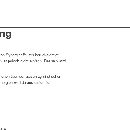
ung
n Synergieeffekten berücksichtigt.
ist jedoch nicht einfach. Deshalb wird
sionen über den Zuschlag sind schon
ergien wird daraus ersichtlich.
lei oder unseren Leistungen?
hricht und kommen Sie mit uns ins
HER