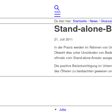
Du bist hier:
Startseite
/
News
/
Glossa
Stand-alone-
21. Juli 2011
In der Praxis werden im Rahmen von Un
Obwohl dies unter Umständen von Bedeut
oftmals vom Stand-alone-Ansatz ausge
Die positive Berücksichtigung im Unte
des Öfteren zu beobachten gewesen und 
Lassen Sie uns gemeinsam
den ersten Schritt gehen.
Jobs