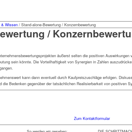
r & Wissen
/
Stand-alone-Bewertung / Konzernbewertung
Bewertung / Konzernbewert
ternehmensbewertungsprojekten äußerst selten die positiven Auswirkungen vo
ung sein könnte. Die Vorteilhaftigkeit von Synergien in Zahlen auszudrücken 
gangen.
rnehmenswert kann dann eventuell durch Kaufpreiszuschläge erfolgen. Diskus
die Bedenken gegenüber der tatsächlichen Realisierbarkeit von positiven Syn
Sie haben Fragen zu unserer Kanz
Schreiben Sie uns gerne eine Nac
Gespräch. Wir freuen uns!
Zum Kontaktformular
So werden wir gesehen:
DIE SCHRITTMAC