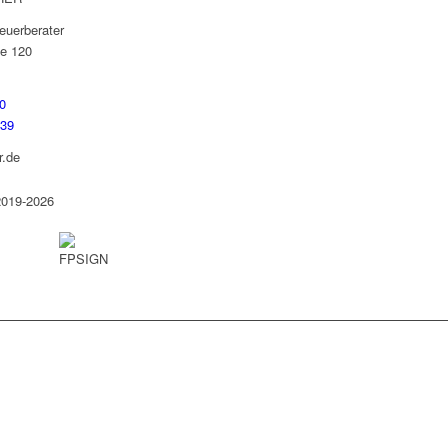
euerberater
e 120
0
739
r.de