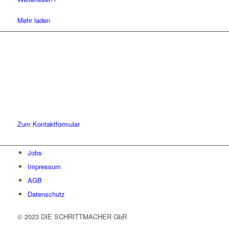
Mehr laden
Lassen Sie uns gemeinsam
den ersten Schritt gehen.
Sie haben Fragen zu unserer Kanzlei oder unseren Leistungen?
Schreiben Sie uns gerne eine Nachricht und kommen Sie mit uns
ins Gespräch. Wir freuen uns!
Zum Kontaktformular
Jobs
Impressum
AGB
Datenschutz
© 2023 DIE SCHRITTMACHER GbR