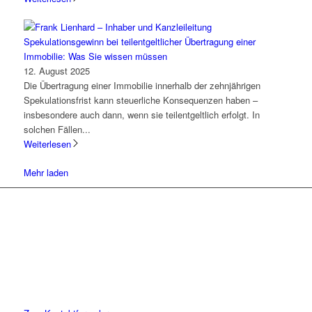
Spekulationsgewinn bei teilentgeltlicher Übertragung einer
Immobilie: Was Sie wissen müssen
12. August 2025
Die Übertragung einer Immobilie innerhalb der zehnjährigen
Spekulationsfrist kann steuerliche Konsequenzen haben –
insbesondere auch dann, wenn sie teilentgeltlich erfolgt. In
solchen Fällen...
Weiterlesen
Mehr laden
Lassen Sie uns gemeinsam
den ersten Schritt gehen.
Sie haben Fragen zu unserer Kanzlei oder unseren Leistungen?
Schreiben Sie uns gerne eine Nachricht und kommen Sie mit uns
ins Gespräch. Wir freuen uns!