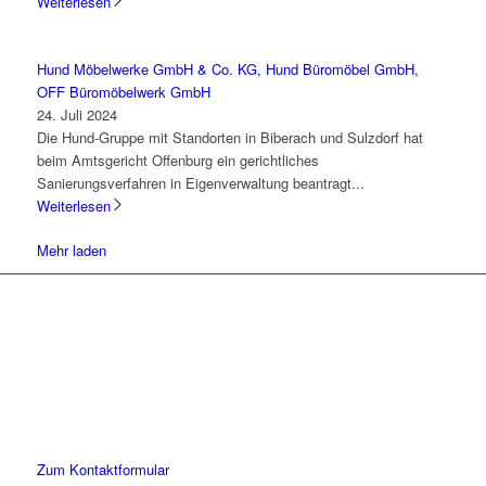
Weiterlesen
Hund Möbelwerke GmbH & Co. KG, Hund Büromöbel GmbH,
OFF Büromöbelwerk GmbH
24. Juli 2024
Die Hund-Gruppe mit Standorten in Biberach und Sulzdorf hat
beim Amtsgericht Offenburg ein gerichtliches
Sanierungsverfahren in Eigenverwaltung beantragt...
Weiterlesen
Mehr laden
Lassen Sie uns gemeinsam
den ersten Schritt gehen.
Sie haben Fragen zu unserer Kanzlei oder unseren Leistungen?
Schreiben Sie uns gerne eine Nachricht und kommen Sie mit uns
ins Gespräch. Wir freuen uns!
Zum Kontaktformular