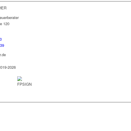
HER
euerberater
e 120
0
739
r.de