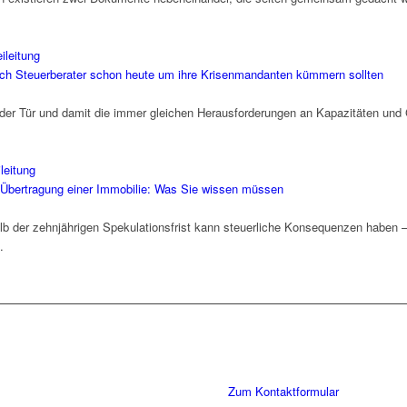
ch Steuerberater schon heute um ihre Krisenmandanten kümmern sollten
 der Tür und damit die immer gleichen Herausforderungen an Kapazitäten und 
er Übertragung einer Immobilie: Was Sie wissen müssen
alb der zehnjährigen Spekulationsfrist kann steuerliche Konsequenzen haben
.
Sie haben Fragen zu unserer Kanz
Schreiben Sie uns gerne eine Nac
Gespräch. Wir freuen uns!
Zum Kontaktformular