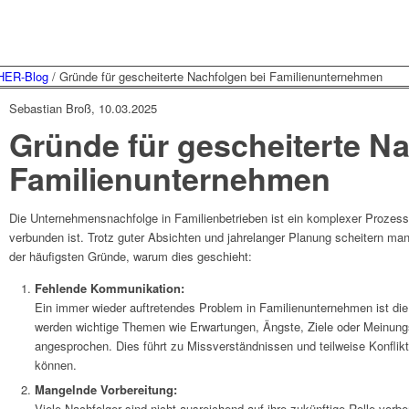
ER-Blog
/
Gründe für gescheiterte Nachfolgen bei Familienunternehmen
Sebastian Broß, 10.03.2025
Gründe für gescheiterte Na
Familienunternehmen
Die Unternehmensnachfolge in Familienbetrieben ist ein komplexer Prozess
verbunden ist. Trotz guter Absichten und jahrelanger Planung scheitern man
der häufigsten Gründe, warum dies geschieht:
Fehlende Kommunikation:
Ein immer wieder auftretendes Problem in Familienunternehmen ist di
werden wichtige Themen wie Erwartungen, Ängste, Ziele oder Meinungs
angesprochen. Dies führt zu Missverständnissen und teilweise Konflikt
können.
Mangelnde Vorbereitung:
Viele Nachfolger sind nicht ausreichend auf ihre zukünftige Rolle vorbe