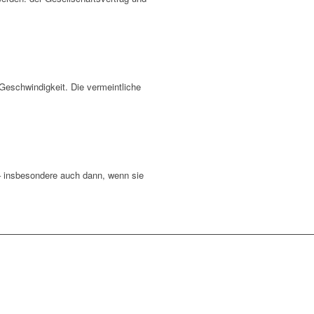
Geschwindigkeit. Die vermeintliche
 – insbesondere auch dann, wenn sie
lei oder unseren Leistungen?
hricht und kommen Sie mit uns ins