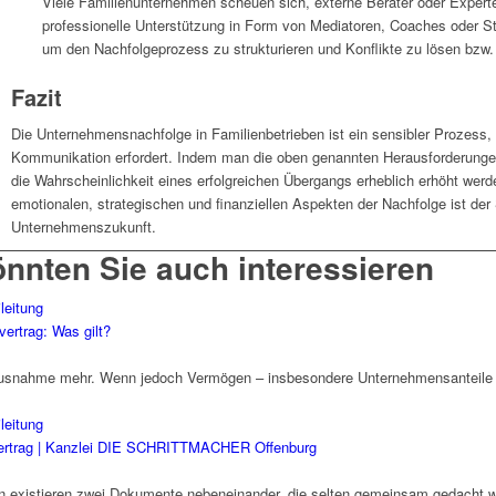
Viele Familienunternehmen scheuen sich, externe Berater oder Expert
professionelle Unterstützung in Form von Mediatoren, Coaches oder St
um den Nachfolgeprozess zu strukturieren und Konflikte zu lösen bzw.
Fazit
Die Unternehmensnachfolge in Familienbetrieben ist ein sensibler Prozess, 
Kommunikation erfordert. Indem man die oben genannten Herausforderungen
die Wahrscheinlichkeit eines erfolgreichen Übergangs erheblich erhöht we
emotionalen, strategischen und finanziellen Aspekten der Nachfolge ist der
Unternehmenszukunft.
önnten Sie auch interessieren
ertrag: Was gilt?
Ausnahme mehr. Wenn jedoch Vermögen – insbesondere Unternehmensanteile – i
vertrag | Kanzlei DIE SCHRITTMACHER Offenburg
en existieren zwei Dokumente nebeneinander, die selten gemeinsam gedacht w