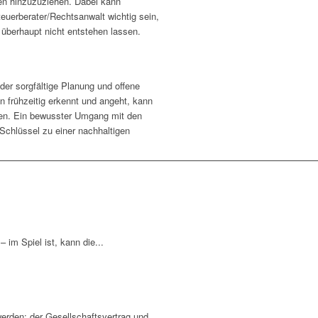
en hinzuzuziehen. Dabei kann
euerberater/Rechtsanwalt wichtig sein,
 überhaupt nicht entstehen lassen.
der sorgfältige Planung und offene
 frühzeitig erkennt und angeht, kann
rden. Ein bewusster Umgang mit den
 Schlüssel zu einer nachhaltigen
m Spiel ist, kann die...
erden: der Gesellschaftsvertrag und