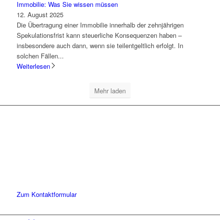
Immobilie: Was Sie wissen müssen
12. August 2025
Die Übertragung einer Immobilie innerhalb der zehnjährigen
Spekulationsfrist kann steuerliche Konsequenzen haben –
insbesondere auch dann, wenn sie teilentgeltlich erfolgt. In
solchen Fällen...
Weiterlesen
Mehr laden
Lassen Sie uns gemeinsam
den ersten Schritt gehen.
Sie haben Fragen zu unserer Kanzlei oder unseren Leistungen?
Schreiben Sie uns gerne eine Nachricht und kommen Sie mit uns
ins Gespräch. Wir freuen uns!
Zum Kontaktformular