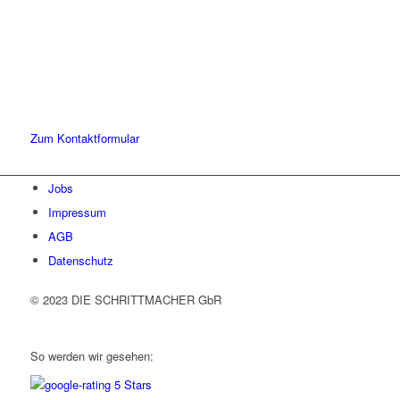
den ersten Schritt gehen.
Sie haben Fragen zu unserer Kanzlei oder unseren Leistungen?
Schreiben Sie uns gerne eine Nachricht und kommen Sie mit uns
ins Gespräch. Wir freuen uns!
Zum Kontaktformular
Jobs
Impressum
AGB
Datenschutz
© 2023 DIE SCHRITTMACHER GbR
So werden wir gesehen: